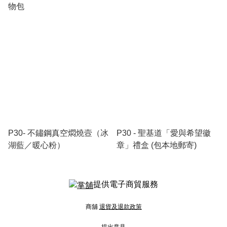
物包
P30- 不鏽鋼真空燜燒壼（冰
P30 - 聖基道「愛與希望徽
湖藍／暖心粉）
章」禮盒 (包本地郵寄)
提供電子商貿服務
商舖
退貨及退款政策