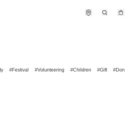
ty
Festival
Volunteering
Children
Gift
Donatio